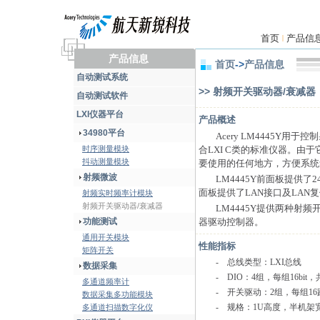
首页
产品信
|
产品信息
首页
->
产品信息
自动测试系统
>> 射频开关驱动器/衰减器
自动测试软件
LXI仪器平台
产品概述
34980平台
Acery LM4445Y
时序测量模块
合LXI C类的标准仪器。由
抖动测量模块
要使用的任何地方，方便系统
射频微波
LM4445Y前面板提供了
面板提供了LAN接口及LAN
射频实时频率计模块
射频开关驱动器/衰减器
LM4445Y提供两种射频
功能测试
器驱动控制器。
通用开关模块
性能指标
矩阵开关
- 总线类型：LXI总线
数据采集
- DIO：4组，每组16bit，
多通道频率计
- 开关驱动：2组，每组16
数据采集多功能模块
- 规格：1U高度，半机架
多通道扫描数字化仪