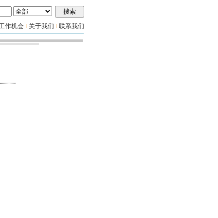
工作机会
关于我们
联系我们
|
|