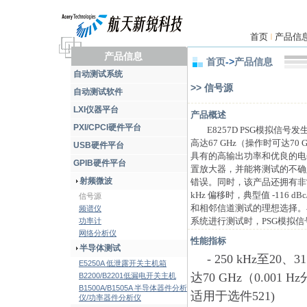
首页
产品信
|
产品信息
首页
->
产品信息
自动测试系统
>> 信号源
自动测试软件
LXI仪器平台
产品概述
PXI/CPCI硬件平台
E8257D PSG模拟
高达67 GHz（操作时可达7
USB硬件平台
具有的高输出功率和优良的电
GPIB硬件平台
置放大器，并能将测试的不确
射频微波
错误。同时，该产品还拥有非常
kHz 偏移时，典型值 -116
信号源
和相邻信道测试的理想选择。
频谱仪
功率计
系统进行测试时，PSG模拟
网络分析仪
性能指标
半导体测试
- 250 kHz至20
E5250A 低泄露开关主机箱
达70 GHz（0.001 H
B2200/B2201低漏电开关主机
B1500A/B1505A 半导体器件分析
适用于选件521)
仪/功率器件分析仪