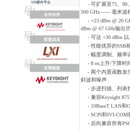
VXI硬件平台
- 可扩展至75、90、1
500 GHz―― 毫米
合作伙伴
- +23 dBm @ 20
dBm @ 67 GHz输
- 可达 +30 dB
联盟成员
- 性能优异的SSB
- 幅度调制、频
- 8 ns上升/下
友情链接
- 两个内置函数
斜波和噪声
- 步进扫描、列
- 兼容Keysight
- 10BaseT LAN和
- SCPI和IVI-C
- 后向兼容所有P